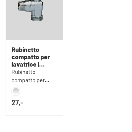
Rubinetto
compatto per
lavatrice |
WSMK50
Rubinetto
compatto per
lavatrice
27,-