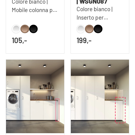
| WSGN087
Colore bianco |
Colore bianco |
Mobile colonna per
Inserto per
l'armadio alto
WSCS1462 e
WSTT185
105,-
199,-