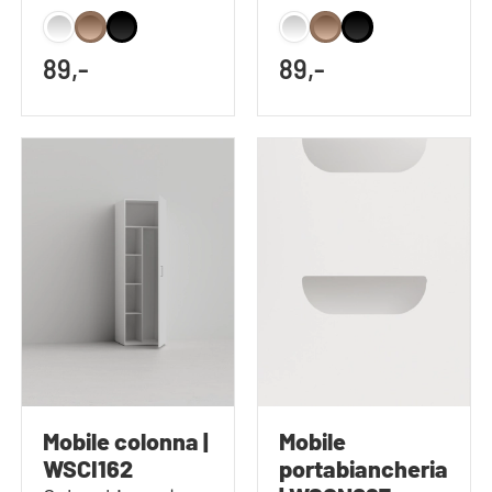
l'armadio alto
l'armadio alto
WSCH207-60
WSCH207-45
89,-
89,-
Mobile colonna |
Mobile
WSCI162
portabiancheria