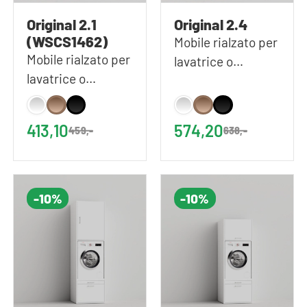
Original 2.1
Original 2.4
(WSCS1462)
Mobile rialzato per
Mobile rialzato per
lavatrice o
lavatrice o
asciugatrice in
asciugatrice in
colore Bianco |
colore bianco |
67x207 (LxA)
413,10
574,20
459,-
638,-
67x146 (LxA)
-10%
-10%