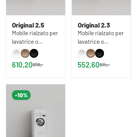
Original 2.5
Original 2.3
Mobile rialzato per
Mobile rialzato per
lavatrice o
lavatrice o
asciugatrice in
asciugatrice in
colore Bianco |
colore Bianco |
610,20
552,60
678,-
614,-
67x233 (LxA)
67x194 (LxA)
-10%