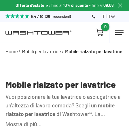
Offerta d'estate
☀️: fino al
10% di sconto
- fino al
09.08
IT | IT
9.4 / 10 (25+ recensioni)
0
Home
Mobili per lavatrice
Mobile rialzato per lavatrice
Mobile rialzato per lavatrice
Vuoi posizionare la tua lavatrice o asciugatrice a
un'altezza di lavoro comoda? Scegli un
mobile
rialzato per lavatrice
di Washtower®. La
nostra base per lavatrice e asciugatrice è dotata
Mostra di più...