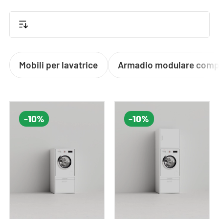
di un pratico cassetto e di un ripiano estraibile,
ideali per aggiungere spazio e comfort mentre fai
il bucato. Ogni armadio per lavatrice in altezza è
progettato per garantire la massima stabilità,
anche per dispositivi particolarmente pesanti.
Mobili per lavatrice
Armadio modulare comp
Puoi facilmente
personalizzare
il tuo rialzo,
scegliendo una delle nostre
3
eleganti colorazioni
.
-10%
-10%