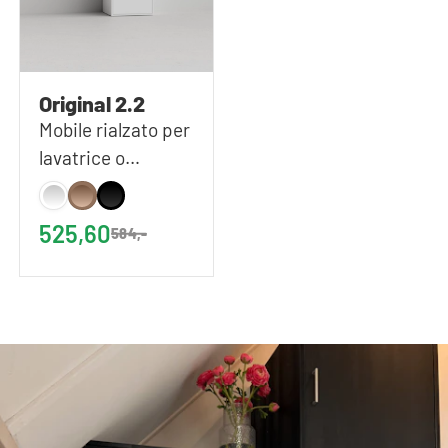
Original 2.2
Mobile rialzato per
lavatrice o
asciugatrice in
colore bianco |
525,60
584,-
67x168 (LxA)