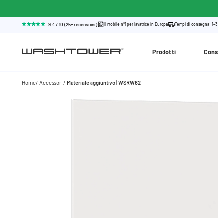
9.4 / 10 (25+ recensioni)
Il mobile n°1 per lavatrice in Europa
Tempi di consegna: 1–3
Prodotti
Cons
Home
Accessori
Materiale aggiuntivo | WSRW62