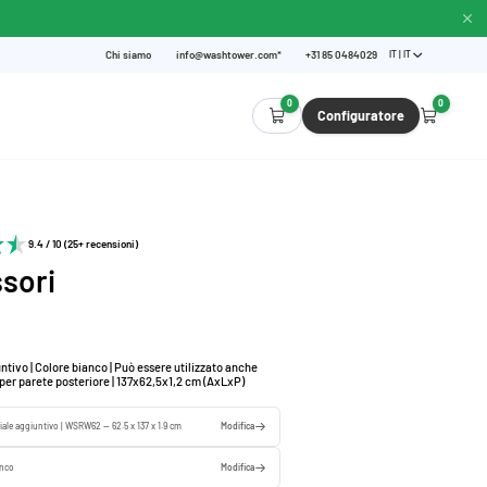
Chi siamo
info@washtower.com*
+31 85 0484029
IT | IT
0
0
Configuratore
9.4 / 10 (25+ recensioni)
sori
ntivo | Colore bianco | Può essere utilizzato anche
er parete posteriore | 137x62,5x1,2 cm (AxLxP)
iale aggiuntivo | WSRW62 — 62.5 x 137 x 1.9 cm
Modifica
anco
Modifica