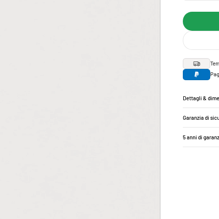
Tem
Pag
Dettagli & dim
Garanzia di sic
5 anni di garan