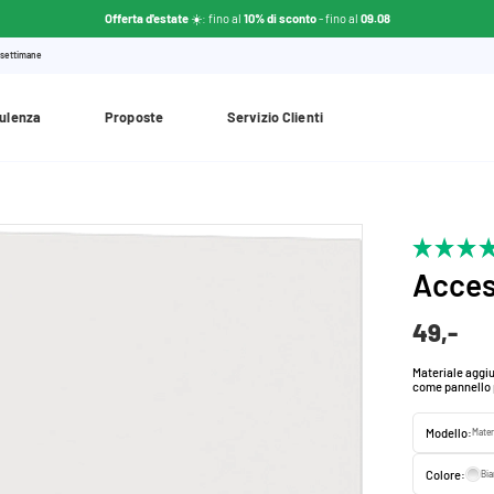
Offerta d'estate
☀️: fino al
10% di sconto
- fino al
09.08
 settimane
ulenza
Proposte
Servizio Clienti
Acces
49,-
Materiale aggiu
come pannello p
Modello:
Mater
Colore:
Bi