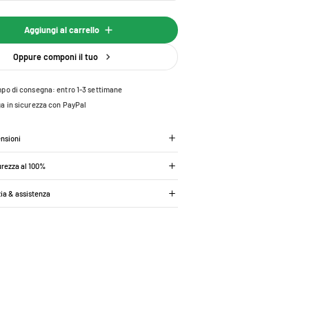
Aggiungi al carrello
Oppure componi il tuo
po di consegna: entro 1-3 settimane
a in sicurezza con PayPal
ensioni
urezza al 100%
zia & assistenza