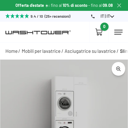
Offerta d'estate
☀️: fino al
10% di sconto
- fino al
09.08
IT | IT
9.4 / 10 (25+ recensioni)
0
Home
Mobili per lavatrice
Asciugatrice su lavatrice
Slim