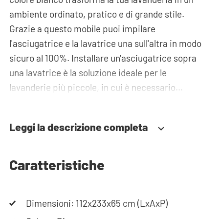
ambiente ordinato, pratico e di grande stile.
Grazie a questo mobile puoi impilare
l'asciugatrice e la lavatrice una sull'altra in modo
sicuro al 100%. Installare un'asciugatrice sopra
una lavatrice è la soluzione ideale per le
lavanderie più piccole, in cui è necessario
sfruttare lo spazio disponibile in modo efficiente.
Il ripiano/cassetto estraibile può essere utilizzato
Leggi la descrizione completa
per appoggiare il cesto della biancheria. In questo
modo caricare e scaricare la biancheria diventa
molto più ergonomico e facile. Il pensile a ribalta e
Caratteristiche
l'armadio alto possono essere utilizzati per
ottenere ulteriore spazio per riporre tutti i tuoi
Dimensioni: 112x233x65 cm (LxAxP)
prodotti per il bucato. Le tubazioni possono