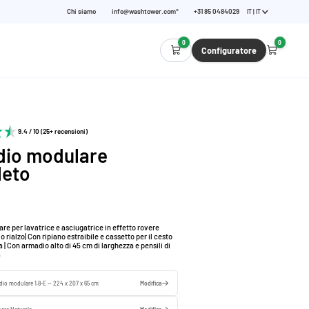
Chi siamo
info@washtower.com*
+31 85 0484029
IT | IT
0
0
Configuratore
9.4 / 10 (25+ recensioni)
io modulare
eto
e per lavatrice e asciugatrice in effetto rovere
o rialzo| Con ripiano estraibile e cassetto per il cesto
 | Con armadio alto di 45 cm di larghezza e pensili di
a
io modulare 1.8-E — 224 x 207 x 65 cm
Modifica