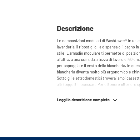
Descrizione
Le composizioni modulari di Washtower® in un ca
lavanderia, il ripostiglio, la dispensa o il bagno i
stile. L’armadio modulare ti permette di posizio
all'altra, a una comoda altezza di lavoro di 60 cm.
per appoggiare il cesto della biancheria. In que
biancheria diventa molto più ergonomico e china
Sotto gli elettrodomestici troverai ampi cassetti 
altri oggetti necessari. Per ottenere ulteriore s
utilizzare anche gli armadi alti o i pensili. Le 
cura dietro i mobili, contribuendo a creare un a
Leggi la descrizione completa
adatto anche per frigoriferi e/o congelatori piccoli
spazio.
La struttura innovativa del mobile rende Washto
garantisce maggiore resistenza e stabilità. Inolt
vibrazioni e il mobile le assorbe efficacemente: 