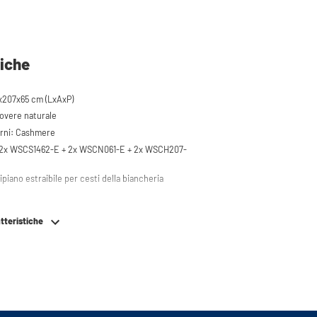
tiche
x207x65 cm (LxAxP)
rovere naturale
erni: Cashmere
 2x WSCS1462-E + 2x WSCN061-E + 2x WSCH207-
piano estraibile per cesti della biancheria
o fino a 120 kg
tteristiche
ci vengono rialzati di circa 60 cm
ice, asciugatrice o (modello da tavolo)
elatore
iere la direzione della porta dell'armadio alto
ggio
sura ammortizzata