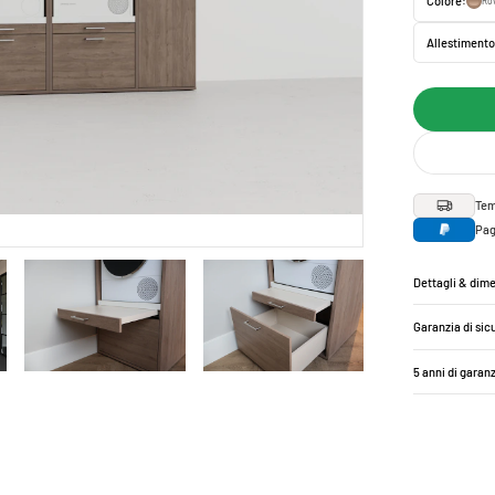
Colore:
Rov
Allestimento
Tem
Pag
Dettagli & dim
Garanzia di sic
5 anni di garan