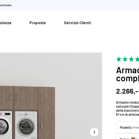
 settimane
ulenza
Proposte
Servizio Clienti
Armad
compl
2.266,-
Armadio modular
naturale | Doppi
della biancheria
61 cm di altezz
Modello:
Armad