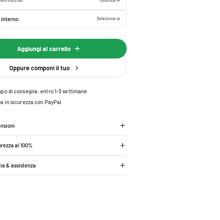
ere Naturale
Modifica
 interno:
Seleziona
Aggiungi al carrello
Oppure componi il tuo
po di consegna: entro 1-3 settimane
a in sicurezza con PayPal
ensioni
urezza al 100%
zia & assistenza