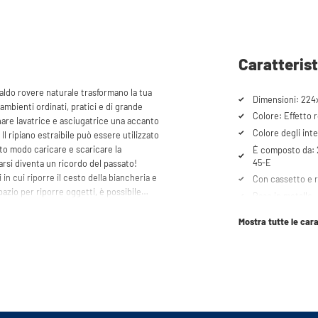
Caratteris
ldo rovere naturale trasformano la tua
Dimensioni: 224
n ambienti ordinati, pratici e di grande
Colore: Effetto 
nare lavatrice e asciugatrice una accanto
Colore degli int
 Il ripiano estraibile può essere utilizzato
sto modo caricare e scaricare la
È composto da:
45-E
rsi diventa un ricordo del passato!
in cui riporre il cesto della biancheria e
Con cassetto e ri
pazio per riporre oggetti, è possibile
Base in metallo
tubazioni possono essere nascoste con
Capacità di caric
spetto elegante e ordinato. Il mobile è
Mostra tutte le cara
li elettrodomesti
, e offre flessibilità nell'uso dello
Adatto per lavatr
frigorifero/cong
È possibile scegl
wer® unico. Il design a incasso
durante il monta
re favorisce la dispersione delle
Le vibrazioni prodotte dagli
Sistema di chiu