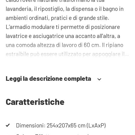
lavanderia, il ripostiglio, la dispensa o il bagno in
ambienti ordinati, pratici e di grande stile.
L’armadio modulare ti permette di posizionare
lavatrice e asciugatrice una accanto all'altra, a
una comoda altezza di lavoro di 60 cm. Il ripiano
estraibile può essere utilizzato per appoggiare il
cesto della biancheria. In questo modo caricare e
scaricare la biancheria diventa molto più
Leggi la descrizione completa
ergonomico e chinarsi diventa un ricordo del
passato! Sotto gli elettrodomestici troverai ampi
cassetti in cui riporre il cesto della biancheria e
Caratteristiche
altri oggetti necessari. Per ottenere ulteriore
spazio per riporre oggetti, è possibile utilizzare
Dimensioni: 254x207x65 cm (LxAxP)
anche gli armadi alti o i pensili. Le tubazioni