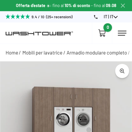
Offerta d'estate
☀️: fino al
10% di sconto
- fino al
09.08
IT | IT
9.4 / 10 (25+ recensioni)
0
Home
Mobili per lavatrice
Armadio modulare completo