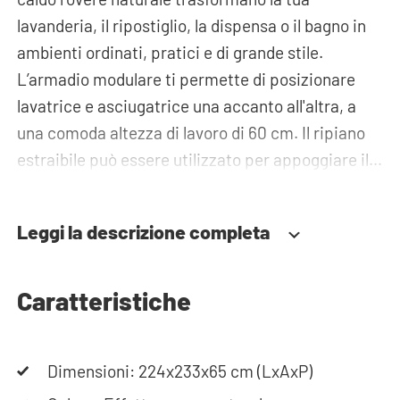
lavanderia, il ripostiglio, la dispensa o il bagno in
ambienti ordinati, pratici e di grande stile.
L’armadio modulare ti permette di posizionare
lavatrice e asciugatrice una accanto all'altra, a
una comoda altezza di lavoro di 60 cm. Il ripiano
estraibile può essere utilizzato per appoggiare il
cesto della biancheria. In questo modo caricare e
scaricare la biancheria diventa molto più
Leggi la descrizione completa
ergonomico e chinarsi diventa un ricordo del
passato! Sotto gli elettrodomestici troverai ampi
cassetti in cui riporre il cesto della biancheria e
Caratteristiche
altri oggetti necessari. È possibile utilizzare
anche gli armadi alti e i pensili per riporre oggetti.
Dimensioni: 224x233x65 cm (LxAxP)
Le tubazioni possono essere nascoste con cura