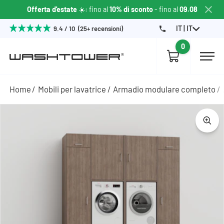
Offerta d'estate
☀️: fino al
10% di sconto
- fino al
09.08
IT | IT
9.4 / 10 (25+ recensioni)
0
Home
Mobili per lavatrice
Armadio modulare completo