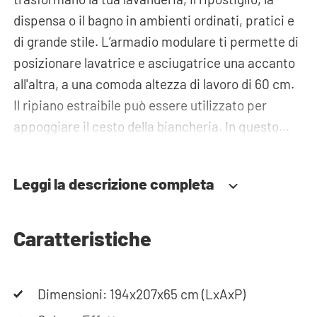
dispensa o il bagno in ambienti ordinati, pratici e
di grande stile. L’armadio modulare ti permette di
posizionare lavatrice e asciugatrice una accanto
all'altra, a una comoda altezza di lavoro di 60 cm.
Il ripiano estraibile può essere utilizzato per
appoggiare il cesto della biancheria. In questo
modo caricare e scaricare la biancheria diventa
molto più ergonomico e chinarsi diventa un
Leggi la descrizione completa
ricordo del passato! Sotto gli elettrodomestici
troverai ampi cassetti in cui riporre il cesto della
biancheria e altri oggetti necessari. Per ottenere
Caratteristiche
ulteriore spazio per riporre oggetti, è possibile
utilizzare anche gli armadi alti o i pensili. Le
Dimensioni: 194x207x65 cm (LxAxP)
tubazioni possono essere nascoste con cura