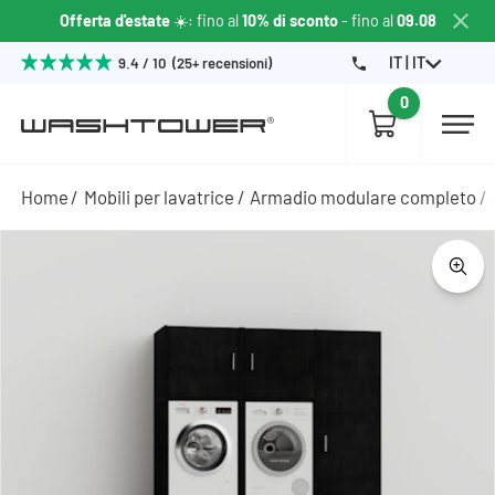
Offerta d'estate
☀️: fino al
10% di sconto
- fino al
09.08
IT | IT
9.4 / 10 (25+ recensioni)
0
Home
Mobili per lavatrice
Armadio modulare completo