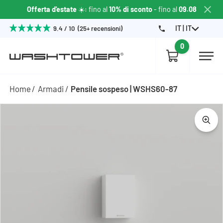
Offerta d'estate
☀️: fino al
10% di sconto
- fino al
09.08
IT | IT
9.4 / 10 (25+ recensioni)
0
Home
Armadi
Pensile sospeso | WSHS60-87