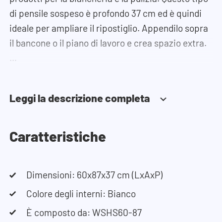
di pensile sospeso è profondo 37 cm ed è quindi
ideale per ampliare il ripostiglio. Appendilo sopra
il bancone o il piano di lavoro e crea spazio extra.
I cardini sono facili da installare e regolabili in tre
direzioni: altezza, profondità e larghezza. La
Leggi la descrizione completa
porta può essere montata in modo da aprirsi sia a
sinistra che a destra e, grazie al sistema di
chiusura ammortizzata, si chiude sempre in modo
Caratteristiche
fluido e silenzioso, senza che rimanga aperta o
sbatta accidentalmente.
Dimensioni: 60x87x37 cm (LxAxP)
Hai bisogno di aiuto? Consulta le istruzioni di
Colore degli interni: Bianco
montaggio o utilizza il nostro configuratore per
È composto da: WSHS60-87
creare il mobile ideale per la tua lavatrice. Il