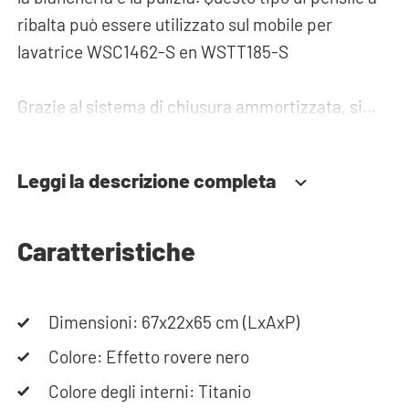
ribalta può essere utilizzato sul mobile per
lavatrice WSC1462-S en WSTT185-S
Grazie al sistema di chiusura ammortizzata, si
chiude sempre in modo fluido e silenzioso, senza
che rimanga aperta o sbatta accidentalmente.
Leggi la descrizione completa
Hai bisogno di aiuto? Consulta le istruzioni di
montaggio o utilizza il nostro configuratore per
Caratteristiche
creare il mobile ideale per la tua lavatrice. Il
nostro team è sempre disponibile ad assisterti
Dimensioni: 67x22x65 cm (LxAxP)
telefonicamente o via e-mail.
Colore: Effetto rovere nero
Nota bene: gli armadi vengono consegnati in kit.
Colore degli interni: Titanio