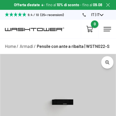
Offerta d'estate
☀️: fino al
10% di sconto
- fino al
09.08
IT | IT
9.4 / 10 (25+ recensioni)
0
Home
Armadi
Pensile con ante a ribalta | WSTN022-S