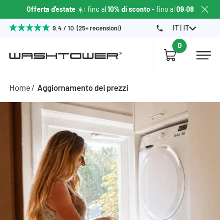
Offerta d'estate
☀️: fino al
10% di sconto
- fino al
09.08
IT | IT
9.4 / 10 (25+ recensioni)
0
Home
Aggiornamento dei prezzi