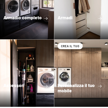
Armadio completo
Armadi
CREA IL TUO
Accessori
Personalizza il tuo
mobile