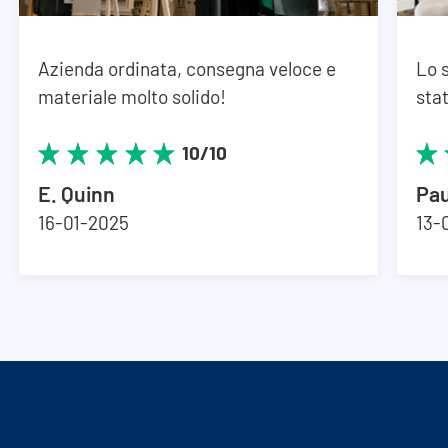
Azienda ordinata, consegna veloce e
Lo 
materiale molto solido!
stat
10/10
E. Quinn
Pau
16-01-2025
13-